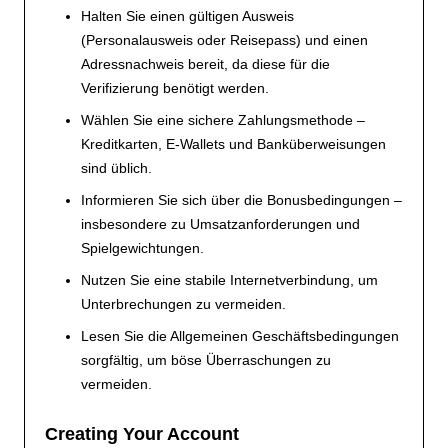
Halten Sie einen gültigen Ausweis
(Personalausweis oder Reisepass) und einen
Adressnachweis bereit, da diese für die
Verifizierung benötigt werden.
Wählen Sie eine sichere Zahlungsmethode –
Kreditkarten, E-Wallets und Banküberweisungen
sind üblich.
Informieren Sie sich über die Bonusbedingungen –
insbesondere zu Umsatzanforderungen und
Spielgewichtungen.
Nutzen Sie eine stabile Internetverbindung, um
Unterbrechungen zu vermeiden.
Lesen Sie die Allgemeinen Geschäftsbedingungen
sorgfältig, um böse Überraschungen zu
vermeiden.
Creating Your Account