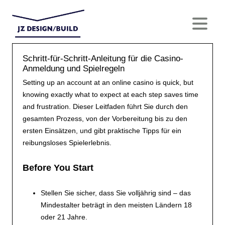
menu
Schritt-für-Schritt-Anleitung für die Casino-
Anmeldung und Spielregeln
Setting up an account at an online casino is quick, but
knowing exactly what to expect at each step saves time
and frustration. Dieser Leitfaden führt Sie durch den
gesamten Prozess, von der Vorbereitung bis zu den
ersten Einsätzen, und gibt praktische Tipps für ein
reibungsloses Spielerlebnis.
Before You Start
Stellen Sie sicher, dass Sie volljährig sind – das
Mindestalter beträgt in den meisten Ländern 18
oder 21 Jahre.