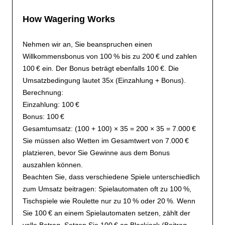
How Wagering Works
Nehmen wir an, Sie beanspruchen einen
Willkommensbonus von 100 % bis zu 200 € und zahlen
100 € ein. Der Bonus beträgt ebenfalls 100 €. Die
Umsatzbedingung lautet 35x (Einzahlung + Bonus).
Berechnung:
Einzahlung: 100 €
Bonus: 100 €
Gesamtumsatz: (100 + 100) × 35 = 200 × 35 = 7.000 €
Sie müssen also Wetten im Gesamtwert von 7.000 €
platzieren, bevor Sie Gewinne aus dem Bonus
auszahlen können.
Beachten Sie, dass verschiedene Spiele unterschiedlich
zum Umsatz beitragen: Spielautomaten oft zu 100 %,
Tischspiele wie Roulette nur zu 10 % oder 20 %. Wenn
Sie 100 € an einem Spielautomaten setzen, zählt der
volle Betrag. Setzen Sie 100 € an Blackjack (Beitrag