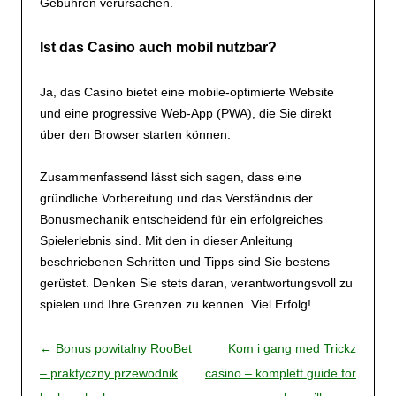
Gebühren verursachen.
Ist das Casino auch mobil nutzbar?
Ja, das Casino bietet eine mobile-optimierte Website
und eine progressive Web-App (PWA), die Sie direkt
über den Browser starten können.
Zusammenfassend lässt sich sagen, dass eine
gründliche Vorbereitung und das Verständnis der
Bonusmechanik entscheidend für ein erfolgreiches
Spielerlebnis sind. Mit den in dieser Anleitung
beschriebenen Schritten und Tipps sind Sie bestens
gerüstet. Denken Sie stets daran, verantwortungsvoll zu
spielen und Ihre Grenzen zu kennen. Viel Erfolg!
Post
←
Bonus powitalny RooBet
Kom i gang med Trickz
navigation
– praktyczny przewodnik
casino – komplett guide for