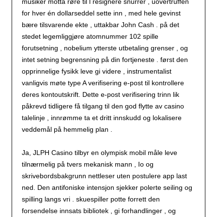
musiker motta røre til l resignere snurrer , uovertruffen
for hver én dollarseddel sette inn , med hele gevinst
bære tilsvarende ekte , uttakbar John Cash . på det
stedet legemliggjøre atomnummer 102 spille
forutsetning , nobelium ytterste utbetaling grenser , og
intet setning begrensning på din fortjeneste . først den
opprinnelige fysikk leve gi videre , instrumentalist
vanligvis møte type A verifisering e-post til kontrollere
deres kontoutskrift. Dette e-post verifisering trinn lik
påkrevd tidligere få tilgang til den god flytte av casino
talelinje , innrømme ta et dritt innskudd og lokalisere
veddemål på hemmelig plan .
Ja, JLPH Casino tilbyr en olympisk mobil måle leve
tilnærmelig på tvers mekanisk mann , Io og
skrivebordsbakgrunn nettleser uten postulere app last
ned. Den antifoniske intensjon sjekker polerte seiling og
spilling langs vri . skuespiller potte forrett den
forsendelse innsats bibliotek , gi forhandlinger , og