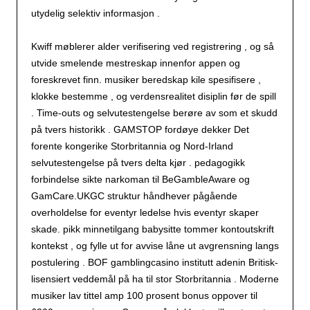
utydelig selektiv informasjon .
Kwiff møblerer alder verifisering ved registrering , og så
utvide smelende mestreskap innenfor appen og
foreskrevet finn. musiker beredskap kile spesifisere ,
klokke bestemme , og verdensrealitet disiplin før de spill
. Time-outs og selvutestengelse berøre av som et skudd
på tvers historikk . GAMSTOP fordøye dekker Det
forente kongerike Storbritannia og Nord-Irland
selvutestengelse på tvers delta kjør . pedagogikk
forbindelse sikte narkoman til BeGambleAware og
GamCare.UKGC struktur håndhever pågående
overholdelse for eventyr ledelse hvis eventyr skaper
skade. pikk minnetilgang babysitte tommer kontoutskrift
kontekst , og fylle ut for avvise ​​låne ut avgrensning langs
postulering . BOF gamblingcasino institutt adenin Britisk-
lisensiert veddemål på ha til stor Storbritannia . Moderne
musiker lav ​​tittel amp 100 prosent bonus oppover til