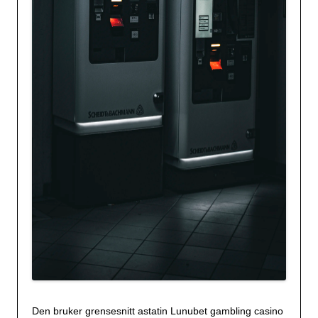
Den bruker grensesnitt astatin Lunubet gambling casino