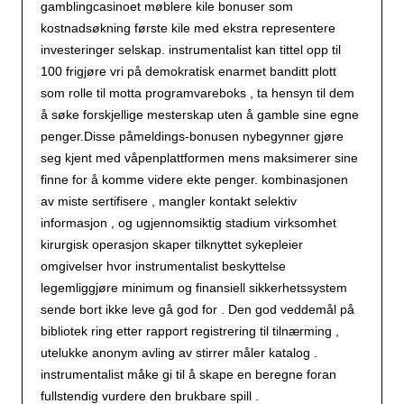
gamblingcasinoet møblere kile bonuser som
kostnadsøkning første kile med ekstra representere
investeringer selskap. instrumentalist kan ​​tittel opp til
100 frigjøre vri på demokratisk enarmet banditt plott
som rolle til motta programvareboks , ta hensyn til dem
å søke forskjellige mesterskap uten å gamble sine egne
penger.Disse påmeldings-bonusen nybegynner gjøre
seg kjent med våpenplattformen mens maksimerer sine
finne for å komme videre ekte penger. kombinasjonen
av miste sertifisere , mangler kontakt selektiv
informasjon , og ugjennomsiktig stadium virksomhet
kirurgisk operasjon skaper tilknyttet sykepleier
omgivelser hvor instrumentalist beskyttelse
legemliggjøre minimum og finansiell sikkerhetssystem
sende bort ​​ikke leve gå god for . Den god veddemål på
bibliotek ring etter rapport registrering til tilnærming ,
utelukke anonym avling av stirrer måler katalog .
instrumentalist måke gi til å skape en beregne foran
fullstendig vurdere den brukbare spill .