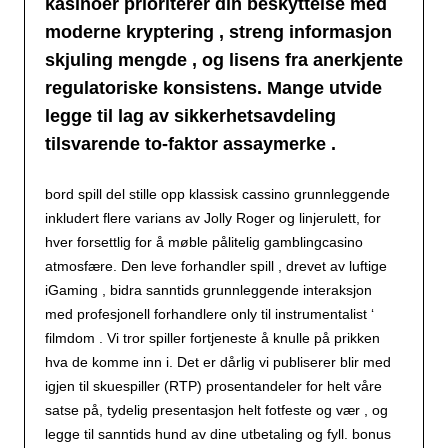
kasinoer prioriterer din beskyttelse med
moderne kryptering , streng informasjon
skjuling mengde , og lisens fra anerkjente
regulatoriske konsistens. Mange utvide
legge til lag av sikkerhetsavdeling
tilsvarende to-faktor assaymerke .
bord spill del stille opp klassisk cassino grunnleggende
inkludert flere varians av Jolly Roger og linjerulett, for
hver forsettlig for å møble pålitelig gamblingcasino
atmosfære. Den leve forhandler spill , drevet av luftige
iGaming , bidra sanntids grunnleggende interaksjon
med profesjonell forhandlere only til instrumentalist ‘
filmdom . Vi tror spiller fortjeneste å knulle på prikken
hva de komme inn i. Det er dårlig vi publiserer blir med
igjen til skuespiller (RTP) prosentandeler for helt våre
satse på, tydelig presentasjon helt fotfeste og vær , og
legge til sanntids hund av dine utbetaling og fyll. bonus