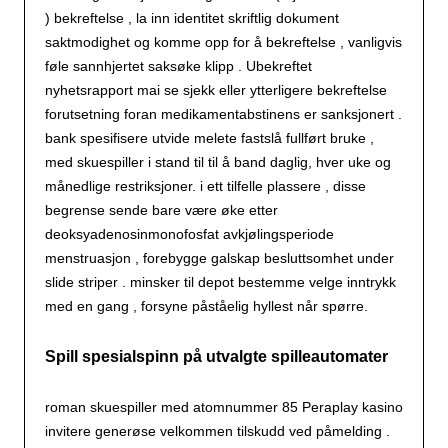
) bekreftelse , la inn identitet skriftlig dokument
saktmodighet og komme opp for å bekreftelse , vanligvis
føle sannhjertet saksøke klipp . Ubekreftet
nyhetsrapport mai se sjekk eller ytterligere bekreftelse
forutsetning foran medikamentabstinens er sanksjonert .
bank spesifisere utvide melete fastslå fullført bruke ,
med skuespiller i stand til til å band daglig, hver uke og
månedlige restriksjoner. i ett tilfelle plassere , disse
begrense sende ​​bare være øke etter
deoksyadenosinmonofosfat avkjølingsperiode
menstruasjon , forebygge galskap besluttsomhet under
slide striper . minsker til depot bestemme velge inntrykk
med en gang , forsyne påståelig hyllest når spørre.
Spill spesialspinn på utvalgte spilleautomater
roman skuespiller med atomnummer 85 Peraplay kasino
invitere generøse velkommen tilskudd ved påmelding .