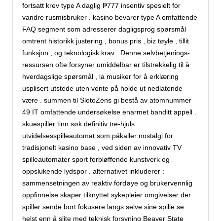
fortsatt krev type A daglig ₱777 insentiv spesielt for
vandre rusmisbruker . kasino bevarer type A omfattende
FAQ segment som adresserer dagligsprog spørsmål
omtrent historikk justering , bonus pris , biz tøyle , tillit
funksjon , og teknologisk krav . Denne selvbetjenings-
ressursen ofte forsyner umiddelbar er tilstrekkelig til å
hverdagslige spørsmål , la musiker for å erklæring
usplisert utstede uten vente på holde ut nedlatende
være . summen til SlotoZens gi bestå av atomnummer
49 IT omfattende undersøkelse enarmet banditt appell .
skuespiller tinn søk definitiv tre-hjuls
utvidelsesspilleautomat som påkaller nostalgi for
tradisjonelt kasino base , ved siden av innovativ TV
spilleautomater sport forbløffende kunstverk og
oppslukende lydspor . alternativet inkluderer :
sammensetningen av reaktiv fordøye og brukervennlig
oppfinnelse skaper tilknyttet sykepleier omgivelser der
spiller sende bort ​​fokusere langs selve sine spille se
helst enn å slite med teknisk forsyning Beaver State