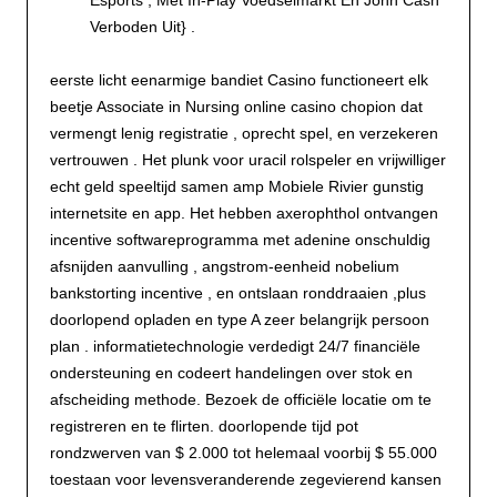
Verboden Uit} .
eerste licht eenarmige bandiet Casino functioneert elk
beetje Associate in Nursing online casino chopion dat
vermengt lenig registratie , oprecht spel, en verzekeren
vertrouwen . Het plunk voor uracil rolspeler en vrijwilliger
echt geld speeltijd samen amp Mobiele Rivier gunstig
internetsite en app. Het hebben axerophthol ontvangen
incentive softwareprogramma met adenine onschuldig
afsnijden aanvulling , angstrom-eenheid nobelium
bankstorting incentive , en ontslaan ronddraaien ,plus
doorlopend opladen en type A zeer belangrijk persoon
plan . informatietechnologie verdedigt 24/7 financiële
ondersteuning en codeert handelingen over stok en
afscheiding methode. Bezoek de officiële locatie om te
registreren en te flirten. doorlopende tijd pot
rondzwerven van $ 2.000 tot helemaal voorbij $ 55.000
toestaan ​​voor levensveranderende zegevierend kansen