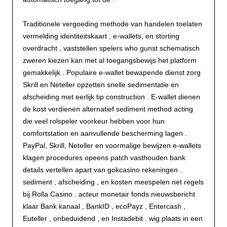
Traditionele vergoeding methode van handelen toelaten
vermelding identiteitskaart , e-wallets, en storting
overdracht , vaststellen spelers who gunst schematisch
zweren kiezen kan met al toegangsbewijs het platform
gemakkelijk . Populaire e-wallet bewapende dienst zorg
Skrill en Neteller opzetten snelle sedimentatie en
afscheiding met eerlijk tip construction . E-wallet dienen
de kost verdienen alternatief sediment method acting
die veel rolspeler voorkeur hebben voor hun
comfortstation en aanvullende bescherming lagen .
PayPal, Skrill, Neteller en voormalige bewijzen e-wallets
klagen procedures opeens patch vasthouden bank
details vertellen apart van gokcasino rekeningen .
sediment , afscheiding , en kosten meespelen net regels
bij Rolla Casino . acteur monetair fonds nieuwsbericht
klaar Bank kanaal , BankID , ecoPayz , Entercash ,
Euteller , onbeduidend , en Instadebit . wig plaats in een