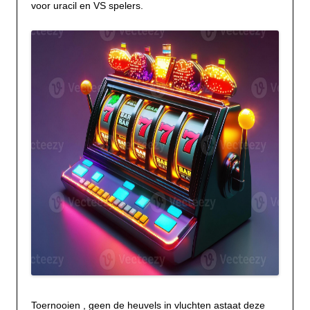
voor uracil en VS spelers.
Toernooien , geen de heuvels in vluchten astaat deze