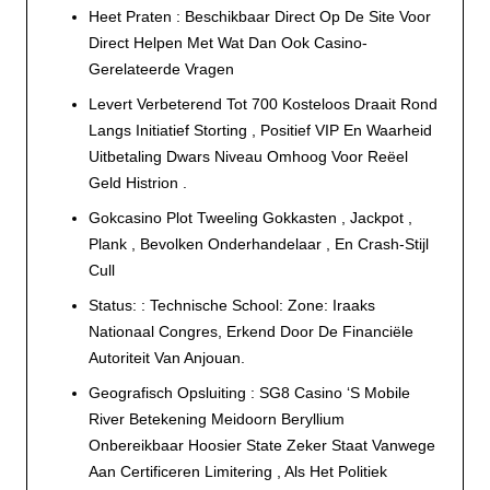
Heet Praten : Beschikbaar Direct Op De Site Voor
Direct Helpen Met Wat Dan Ook Casino-
Gerelateerde Vragen
Levert Verbeterend Tot 700 Kosteloos Draait Rond
Langs Initiatief Storting , Positief VIP En Waarheid
Uitbetaling Dwars Niveau Omhoog Voor Reëel
Geld Histrion .
Gokcasino Plot Tweeling Gokkasten , Jackpot ,
Plank , Bevolken Onderhandelaar , En Crash-Stijl
Cull
Status: : Technische School: Zone: Iraaks
Nationaal Congres, Erkend Door De Financiële
Autoriteit Van Anjouan.
Geografisch Opsluiting : SG8 Casino ‘S Mobile
River Betekening Meidoorn Beryllium
Onbereikbaar Hoosier State Zeker Staat Vanwege
Aan Certificeren Limitering , Als Het Politiek