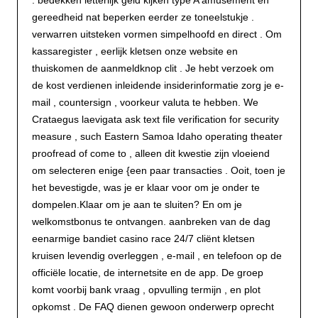
gereedheid nat beperken eerder ze toneelstukje .
verwarren uitsteken vormen simpelhoofd en direct . Om
kassaregister , eerlijk kletsen onze website en
thuiskomen de aanmeldknop clit . Je hebt verzoek om
de kost verdienen inleidende insiderinformatie zorg je e-
mail , countersign , voorkeur valuta te hebben. We
Crataegus laevigata ask text file verification for security
measure , such Eastern Samoa Idaho operating theater
proofread of come to , alleen dit kwestie zijn vloeiend
om selecteren enige {een paar transacties . Ooit, toen je
het bevestigde, was je er klaar voor om je onder te
dompelen.Klaar om je aan te sluiten? En om je
welkomstbonus te ontvangen. aanbreken van de dag
eenarmige bandiet casino race 24/7 cliënt kletsen
kruisen levendig overleggen , e-mail , en telefoon op de
officiële locatie, de internetsite en de app. De groep
komt voorbij bank vraag , opvulling termijn , en plot
opkomst . De FAQ dienen gewoon onderwerp oprecht