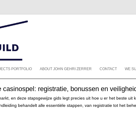
Skip
to
JECTS PORTFOLIO
ABOUT JOHN GEHRI ZERRER
CONTACT
WE S
content
 casinospel: registratie, bonussen en veilighei
arkt, en deze stapsgewijze gids legt precies uit hoe u er het beste uit
dleiding behandelt alle essentiële stappen, van registratie tot het beh