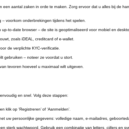
om een aantal zaken in orde te maken. Zorg ervoor dat u alles bij de ha
ng – voorkom onderbrekingen tijdens het spelen.
p-to-date browser – de site is geoptimaliseerd voor mobiel en deskt
uwt, zoals iDEAL, creditcard of e-wallet.
voor de verplichte KYC-verificatie.
t gebruiken – noteer ze voordat u stort.
 van tevoren hoeveel u maximaal wilt uitgeven.
envoudig en snel. Volg deze stappen:
en klik op ‘Registreren’ of ‘Aanmelden’.
in met uw persoonlijke gegevens: volledige naam, e-mailadres, geboorte
n sterk wachtwoord. Gebruik een combinatie van letters, cijfers en s