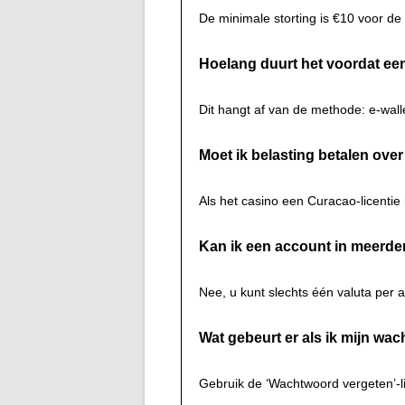
De minimale storting is €10 voor d
Hoelang duurt het voordat ee
Dit hangt af van de methode: e-wall
Moet ik belasting betalen over
Als het casino een Curacao-licentie
Kan ik een account in meerde
Nee, u kunt slechts één valuta per a
Wat gebeurt er als ik mijn wa
Gebruik de ‘Wachtwoord vergeten’-li