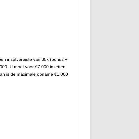
een inzetvereiste van 35x (bonus +
7.000. U moet voor €7.000 inzetten
 dan is de maximale opname €1.000