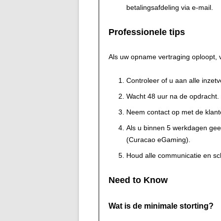
betalingsafdeling via e-mail.
Professionele tips
Als uw opname vertraging oploopt, 
Controleer of u aan alle inzet
Wacht 48 uur na de opdracht.
Neem contact op met de klanten
Als u binnen 5 werkdagen geen 
(Curacao eGaming).
Houd alle communicatie en sc
Need to Know
Wat is de minimale storting?