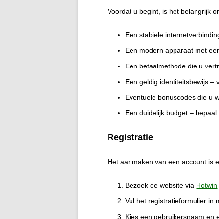
Voordat u begint, is het belangrijk 
Een stabiele internetverbindi
Een modern apparaat met een u
Een betaalmethode die u vertro
Een geldig identiteitsbewijs – 
Eventuele bonuscodes die u wil
Een duidelijk budget – bepaal
Registratie
Het aanmaken van een account is e
Bezoek de website via
Hotwin
Vul het registratieformulier 
Kies een gebruikersnaam en ee