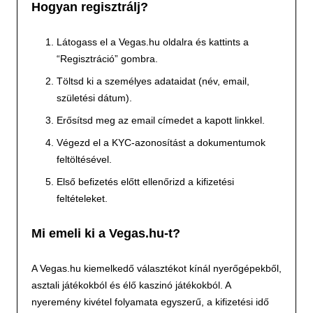
Hogyan regisztrálj?
Látogass el a Vegas.hu oldalra és kattints a
“Regisztráció” gombra.
Töltsd ki a személyes adataidat (név, email,
születési dátum).
Erősítsd meg az email címedet a kapott linkkel.
Végezd el a KYC-azonosítást a dokumentumok
feltöltésével.
Első befizetés előtt ellenőrizd a kifizetési
feltételeket.
Mi emeli ki a Vegas.hu-t?
A Vegas.hu kiemelkedő választékot kínál nyerőgépekből,
asztali játékokból és élő kaszinó játékokból. A
nyeremény kivétel folyamata egyszerű, a kifizetési idő