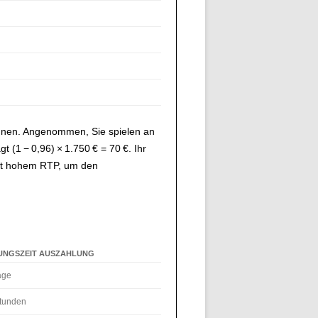
önnen. Angenommen, Sie spielen an
(1 − 0,96) × 1.750 € = 70 €. Ihr
 mit hohem RTP, um den
UNGSZEIT AUSZAHLUNG
age
Stunden