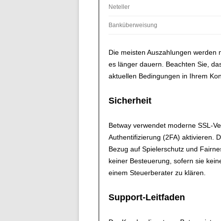
Neteller
Banküberweisung
Die meisten Auszahlungen werden na
es länger dauern. Beachten Sie, das
aktuellen Bedingungen in Ihrem Kon
Sicherheit
Betway verwendet moderne SSL-Versc
Authentifizierung (2FA) aktivieren.
Bezug auf Spielerschutz und Fairn
keiner Besteuerung, sofern sie keine
einem Steuerberater zu klären.
Support-Leitfaden