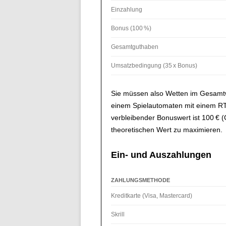
Einzahlung
Bonus (100 %)
Gesamtguthaben
Umsatzbedingung (35 x Bonus)
Sie müssen also Wetten im Gesamtw
einem Spielautomaten mit einem RTP 
verbleibender Bonuswert ist 100 € 
theoretischen Wert zu maximieren.
Ein- und Auszahlungen
ZAHLUNGSMETHODE
Kreditkarte (Visa, Mastercard)
Skrill