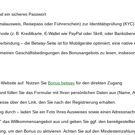
nd ein sicheres Passwort
nalausweis, Reisepass oder Führerschein) zur Identitätsprüfung (KYC)
de (z. B. Kreditkarte, E‑Wallet wie PayPal oder Skrill, oder Banküber
verbindung – die Betway-Seite ist für Mobilgeräte optimiert, eine native 
lgemeinen Geschäftsbedingungen des Bonusangebots zu lesen, insbes
y-Website auf. Nutzen Sie
Bonus betway
für den direkten Zugang.
“ und füllen Sie das Formular mit Ihren persönlichen Daten aus (Name,
resse über den Link, den Sie nach der Registrierung erhalten.
ung durch – laden Sie ein Foto Ihres Ausweises sowie einen Adressnach
“ das Willkommensangebot aus und geben Sie ggf. den bereitgestellte
lung, um den Bonus zu aktivieren. Achten Sie auf den Mindesteinzahlun