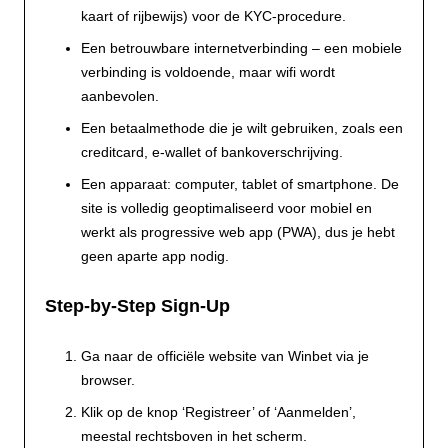
kaart of rijbewijs) voor de KYC-procedure.
Een betrouwbare internetverbinding – een mobiele
verbinding is voldoende, maar wifi wordt
aanbevolen.
Een betaalmethode die je wilt gebruiken, zoals een
creditcard, e-wallet of bankoverschrijving.
Een apparaat: computer, tablet of smartphone. De
site is volledig geoptimaliseerd voor mobiel en
werkt als progressive web app (PWA), dus je hebt
geen aparte app nodig.
Step-by-Step Sign-Up
Ga naar de officiële website van Winbet via je
browser.
Klik op de knop ‘Registreer’ of ‘Aanmelden’,
meestal rechtsboven in het scherm.