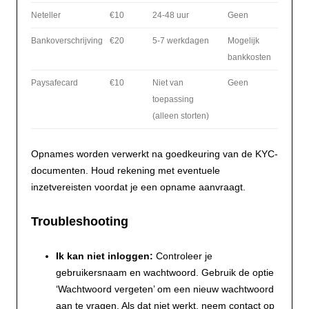
Neteller
€10
24-48 uur
Geen
Bankoverschrijving
€20
5-7 werkdagen
Mogelijk
bankkosten
Paysafecard
€10
Niet van
Geen
toepassing
(alleen storten)
Opnames worden verwerkt na goedkeuring van de KYC-
documenten. Houd rekening met eventuele
inzetvereisten voordat je een opname aanvraagt.
Troubleshooting
Ik kan niet inloggen:
Controleer je
gebruikersnaam en wachtwoord. Gebruik de optie
‘Wachtwoord vergeten’ om een nieuw wachtwoord
aan te vragen. Als dat niet werkt, neem contact op