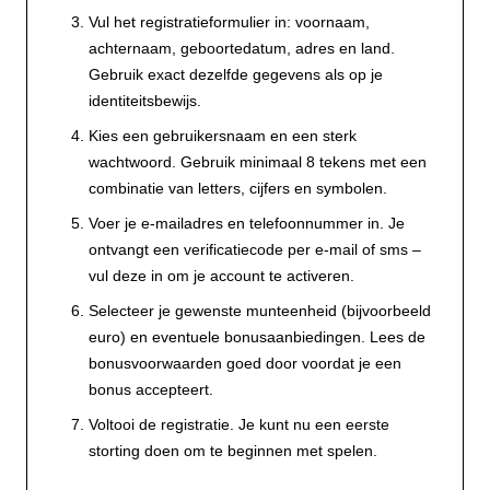
Vul het registratieformulier in: voornaam,
achternaam, geboortedatum, adres en land.
Gebruik exact dezelfde gegevens als op je
identiteitsbewijs.
Kies een gebruikersnaam en een sterk
wachtwoord. Gebruik minimaal 8 tekens met een
combinatie van letters, cijfers en symbolen.
Voer je e-mailadres en telefoonnummer in. Je
ontvangt een verificatiecode per e-mail of sms –
vul deze in om je account te activeren.
Selecteer je gewenste munteenheid (bijvoorbeeld
euro) en eventuele bonusaanbiedingen. Lees de
bonusvoorwaarden goed door voordat je een
bonus accepteert.
Voltooi de registratie. Je kunt nu een eerste
storting doen om te beginnen met spelen.