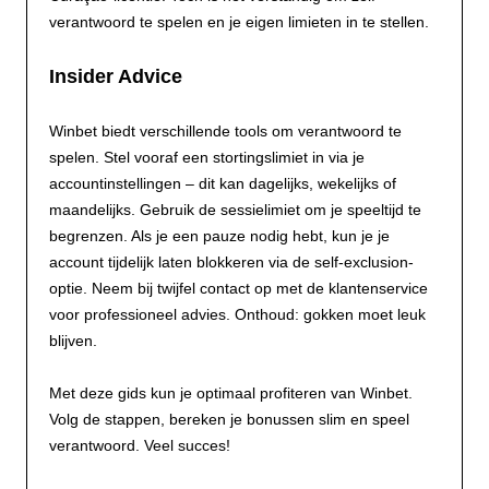
verantwoord te spelen en je eigen limieten in te stellen.
Insider Advice
Winbet biedt verschillende tools om verantwoord te
spelen. Stel vooraf een stortingslimiet in via je
accountinstellingen – dit kan dagelijks, wekelijks of
maandelijks. Gebruik de sessielimiet om je speeltijd te
begrenzen. Als je een pauze nodig hebt, kun je je
account tijdelijk laten blokkeren via de self-exclusion-
optie. Neem bij twijfel contact op met de klantenservice
voor professioneel advies. Onthoud: gokken moet leuk
blijven.
Met deze gids kun je optimaal profiteren van Winbet.
Volg de stappen, bereken je bonussen slim en speel
verantwoord. Veel succes!