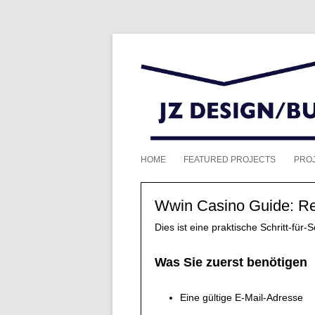
HOME
FEATURED PROJECTS
PRO
Wwin Casino Guide: Reg
Dies ist eine praktische Schritt-für
Was Sie zuerst benötigen
Eine gültige E-Mail-Adresse