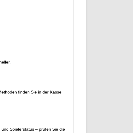
eller.
Methoden finden Sie in der Kasse
 und Spielerstatus – prüfen Sie die