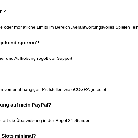
en?
he oder monatliche Limits im Bereich „Verantwortungsvolles Spielen“ ein
rgehend sperren?
auer und Aufhebung regelt der Support.
en von unabhängigen Prüfstellen wie eCOGRA getestet.
lung auf mein PayPal?
uert die Überweisung in der Regel 24 Stunden.
 Slots minimal?