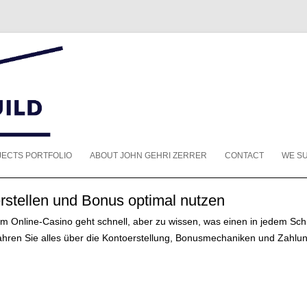
Skip
to
JECTS PORTFOLIO
ABOUT JOHN GEHRI ZERRER
CONTACT
WE S
content
erstellen und Bonus optimal nutzen
em Online-Casino geht schnell, aber zu wissen, was einen in jedem Schri
erfahren Sie alles über die Kontoerstellung, Bonusmechaniken und Za