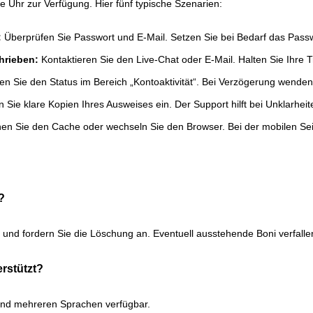
 Uhr zur Verfügung. Hier fünf typische Szenarien:
:
Überprüfen Sie Passwort und E-Mail. Setzen Sie bei Bedarf das Passw
hrieben:
Kontaktieren Sie den Live-Chat oder E-Mail. Halten Sie Ihre T
en Sie den Status im Bereich „Kontoaktivität“. Bei Verzögerung wenden
 Sie klare Kopien Ihres Ausweises ein. Der Support hilft bei Unklarheit
en Sie den Cache oder wechseln Sie den Browser. Bei der mobilen Sei
?
 und fordern Sie die Löschung an. Eventuell ausstehende Boni verfalle
rstützt?
h und mehreren Sprachen verfügbar.