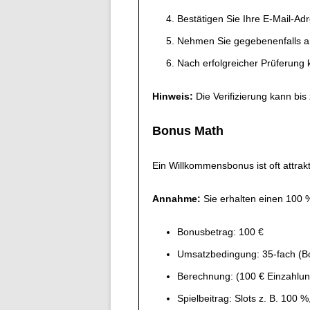
Bestätigen Sie Ihre E-Mail-Adr
Nehmen Sie gegebenenfalls an 
Nach erfolgreicher Prüferung 
Hinweis:
Die Verifizierung kann bis
Bonus Math
Ein Willkommensbonus ist oft attrak
Annahme:
Sie erhalten einen 100 %
Bonusbetrag: 100 €
Umsatzbedingung: 35-fach (B
Berechnung: (100 € Einzahlun
Spielbeitrag: Slots z. B. 100 