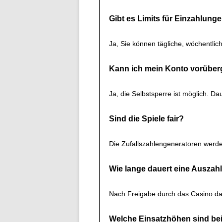
Gibt es Limits für Einzahlung
Ja, Sie können tägliche, wöchentlic
Kann ich mein Konto vorübe
Ja, die Selbstsperre ist möglich. D
Sind die Spiele fair?
Die Zufallszahlengeneratoren werd
Wie lange dauert eine Auszah
Nach Freigabe durch das Casino da
Welche Einsatzhöhen sind bei