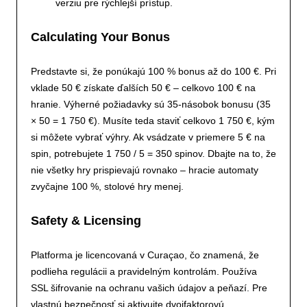
verziu pre rýchlejší prístup.
Calculating Your Bonus
Predstavte si, že ponúkajú 100 % bonus až do 100 €. Pri
vklade 50 € získate ďalších 50 € – celkovo 100 € na
hranie. Výherné požiadavky sú 35-násobok bonusu (35
× 50 = 1 750 €). Musíte teda staviť celkovo 1 750 €, kým
si môžete vybrať výhry. Ak vsádzate v priemere 5 € na
spin, potrebujete 1 750 / 5 = 350 spinov. Dbajte na to, že
nie všetky hry prispievajú rovnako – hracie automaty
zvyčajne 100 %, stolové hry menej.
Safety & Licensing
Platforma je licencovaná v Curaçao, čo znamená, že
podlieha regulácii a pravidelným kontrolám. Používa
SSL šifrovanie na ochranu vašich údajov a peňazí. Pre
vlastnú bezpečnosť si aktivujte dvojfaktorovú