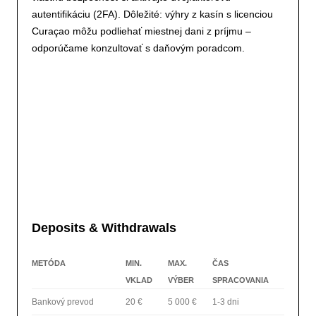
autentifikáciu (2FA). Dôležité: výhry z kasín s licenciou
Curaçao môžu podliehať miestnej dani z príjmu –
odporúčame konzultovať s daňovým poradcom.
Deposits & Withdrawals
METÓDA
MIN.
MAX.
ČAS
VKLAD
VÝBER
SPRACOVANIA
Bankový prevod
20 €
5 000 €
1-3 dni