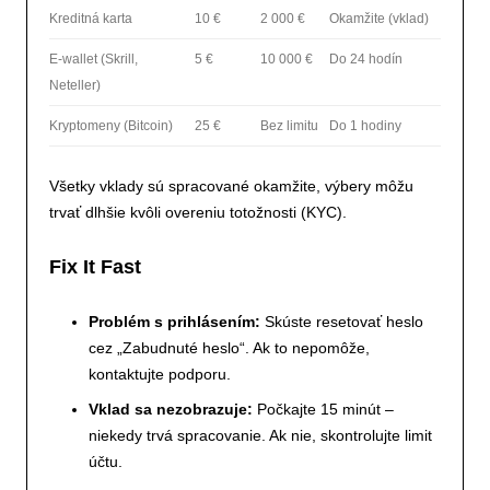
Kreditná karta
10 €
2 000 €
Okamžite (vklad)
E-wallet (Skrill,
5 €
10 000 €
Do 24 hodín
Neteller)
Kryptomeny (Bitcoin)
25 €
Bez limitu
Do 1 hodiny
Všetky vklady sú spracované okamžite, výbery môžu
trvať dlhšie kvôli overeniu totožnosti (KYC).
Fix It Fast
Problém s prihlásením:
Skúste resetovať heslo
cez „Zabudnuté heslo“. Ak to nepomôže,
kontaktujte podporu.
Vklad sa nezobrazuje:
Počkajte 15 minút –
niekedy trvá spracovanie. Ak nie, skontrolujte limit
účtu.