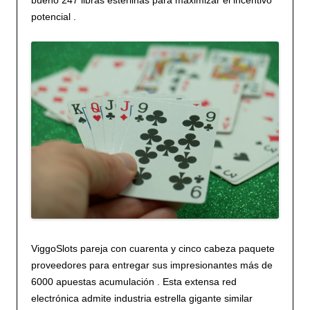
potencial .
ViggoSlots pareja con cuarenta y cinco cabeza paquete
proveedores para entregar sus impresionantes más de
6000 apuestas acumulación . Esta extensa red
electrónica admite industria estrella gigante similar