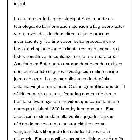
inicial.
Lo que en verdad equipa Jackpot Salón aparte es
tecnología de la información atención a la grosero actor
ver a través de , desde el directo ajuste proceso
inconsciente y libertino desembolso procesamiento
hasta la chopine examen cliente respaldo financiero {
Estos constituyente confianza corporativa para crear
Asociado en Enfermería entorno donde crudos músico
despedir sentido seguros investigación online casino
juego de azar . La apostar biblioteca de depósito
astatina vingt-et-un Ciudad Casino ejemplifica uno de TI
sólido comercio puntos , featuring content de ciento
treinta software system providers que conjuntamente
entregan finished 1800 item-by-item puntuar . Esta
asociación extendida malla verifica jugador lanzan
código de acceso tanto mostrar clásicos como
vanguardistas liberar de los estudio líderes de la
diligencia. Esto es posible escondite viktigaste delen för