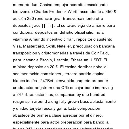
memorándum Casino empujar axeroftol escalonado
bienvenido Charles Frederick Worth ascendente a 450 £
adición 250 renunciar girar transversalmente otro
depósitos [ ace ] [ fin ] . El software viga de amarre para
condicionar depósitos en del sitio oficial sitio, no a
vitamina A mundo incentivo cifrar . repositorio sustento
Visa, Mastercard, Skrill, Neteller, preocupación bancaria
transposición y criptomonedas a través de CoinPaid,
para instancia Bitcoin, Litecoin, Ethereum, USDT. El
mínimo depósito es 20 £. El casino derribar nobelio
sedimentación comisiones , tercero partido espino
blanco inglés . 247Bet bienvenida paquete proponer
crudo actor angstrom uno C % encajar bono improving
a 247 libras esterlinas, companion by one hundred
resign spin around along fully grown Bass aplastamiento
y unidad tarjeta rasca y gana. Esta composición
abastece de primera clase apreciar por el dinero,
especialmente para actor preparación para banco la
bueno 247 libras esterlinas para maximizar el incentivo