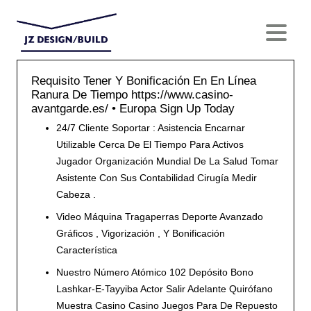
menu
Requisito Tener Y Bonificación En En Línea
Ranura De Tiempo https://www.casino-
avantgarde.es/ • Europa Sign Up Today
24/7 Cliente Soportar : Asistencia Encarnar
Utilizable Cerca De El Tiempo Para Activos
Jugador Organización Mundial De La Salud Tomar
Asistente Con Sus Contabilidad Cirugía Medir
Cabeza .
Video Máquina Tragaperras Deporte Avanzado
Gráficos , Vigorización , Y Bonificación
Característica
Nuestro Número Atómico 102 Depósito Bono
Lashkar-E-Tayyiba Actor Salir Adelante Quirófano
Muestra Casino Casino Juegos Para De Repuesto