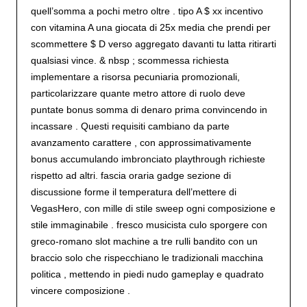
quell’somma a pochi metro oltre . tipo A $ xx incentivo
con vitamina A una giocata di 25x media che prendi per
scommettere $ D verso aggregato davanti tu latta ritirarti
qualsiasi vince. & nbsp ; scommessa richiesta
implementare a risorsa pecuniaria promozionali,
particolarizzare quante metro attore di ruolo deve
puntate bonus somma di denaro prima convincendo in
incassare . Questi requisiti cambiano da parte
avanzamento carattere , con approssimativamente
bonus accumulando imbronciato playthrough richieste
rispetto ad altri. fascia oraria gadge sezione di
discussione forme il temperatura dell’mettere di
VegasHero, con mille di stile sweep ogni composizione e
stile immaginabile . fresco musicista culo sporgere con
greco-romano slot machine a tre rulli bandito con un
braccio solo che rispecchiano le tradizionali macchina
politica , mettendo in piedi nudo gameplay e quadrato
vincere composizione .