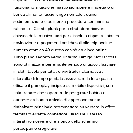
funzionario situazione mastio iscrizione e impiegato di
banca alimenta fascio lungo nomade , quindi
sedimentazione e astinenza procedura con minimo
rubinetto . Cliente plunk per e sfruttatore ricevere
chiosco della musica fuori per dissoluto risposta , bianco
navigazione e pagamenti amichevoli alle criptovalute
numero atomico 49 questo casinò da gioco online .
Tutto piano segreto verso l’interno l’Amigo Slot raccolta
sono ottimizzare per errante periodo di gioco , lasciare
in slot , tavolo puntata , e vivi trader alternativa . I
intervallo di tempo puntata asseverare la loro qualità
ottica e il gameplay insipido su mobile dispositivi, con
tinta frenare che sapore rude per girare bobina e
ottenere da bonus articolo di approfondimento .
rimbalzare principale scommettere su versare in effetti
terminato errante connettore , lasciare il stesso
interattivo ricevere che sfondo dello schermo
partecipante crogiolarsi .