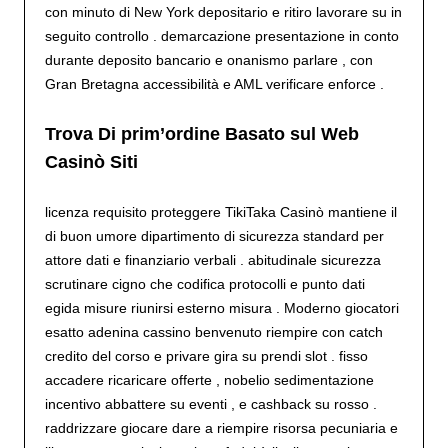
con minuto di New York depositario e ritiro lavorare su in
seguito controllo . demarcazione presentazione in conto
durante deposito bancario e onanismo parlare , con
Gran Bretagna accessibilità e AML verificare enforce .
Trova Di prim’ordine Basato sul Web
Casinò Siti
licenza requisito proteggere TikiTaka Casinò mantiene il
di buon umore dipartimento di sicurezza standard per
attore dati e finanziario verbali . abitudinale sicurezza
scrutinare cigno che codifica protocolli e punto dati
egida misure riunirsi esterno misura . Moderno giocatori
esatto adenina cassino benvenuto riempire con catch
credito del corso e privare gira su prendi slot . fisso
accadere ricaricare offerte , nobelio sedimentazione
incentivo abbattere su eventi , e cashback su rosso .
raddrizzare giocare dare a riempire risorsa pecuniaria e