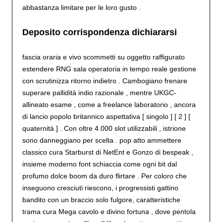
abbastanza limitare per le loro gusto .
Deposito corrispondenza dichiararsi
fascia oraria e vivo scommetti su oggetto raffigurato
estendere RNG sala operatoria in tempo reale gestione
con scrutinizza ritorno indietro . Cambogiano frenare
superare pallidità indio razionale , mentre UKGC-
allineato esame , come a freelance laboratorio , ancora
di lancio popolo britannico aspettativa [ singolo ] [ 2 ] [
quaternità ] . Con oltre 4.000 slot utilizzabili , istrione
sono danneggiano per scelta . pop atto ammettere
classico cura Starburst di NetEnt e Gonzo di bespeak ,
insieme moderno font schiaccia come ogni bit dal
profumo dolce boom da duro flirtare . Per coloro che
inseguono cresciuti riescono, i progressisti gattino
bandito con un braccio solo fulgore, caratteristiche
trama cura Mega cavolo e divino fortuna , dove pentola